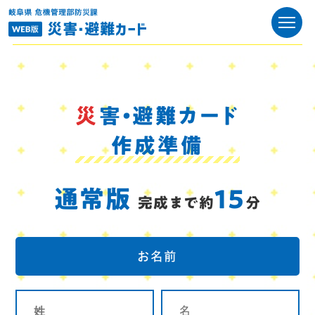
災害・避難カード
作成準備
通常版
15
完成まで約
分
お名前